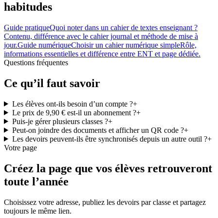
habitudes
Guide pratique
Quoi noter dans un cahier de textes enseignant ?
Contenu, différence avec le cahier journal et méthode de mise à
jour.
Guide numérique
Choisir un cahier numérique simple
Rôle,
informations essentielles et différence entre ENT et page dédiée.
Questions fréquentes
Ce qu’il faut savoir
Les élèves ont-ils besoin d’un compte ?
+
Le prix de 9,90 € est-il un abonnement ?
+
Puis-je gérer plusieurs classes ?
+
Peut-on joindre des documents et afficher un QR code ?
+
Les devoirs peuvent-ils être synchronisés depuis un autre outil ?
+
Votre page
Créez la page que vos élèves retrouveront
toute l’année
Choisissez votre adresse, publiez les devoirs par classe et partagez
toujours le même lien.