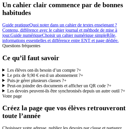
Un cahier clair commence par de bonnes
habitudes
Guide pratique
Quoi noter dans un cahier de textes enseignant ?
Contenu, différence avec le cahier journal et méthode de mise à
jour.
Guide numérique
Choisir un cahier numérique simple
Rôle,
informations essentielles et différence entre ENT et page dédiée.
Questions fréquentes
Ce qu’il faut savoir
Les élèves ont-ils besoin d’un compte ?
+
Le prix de 9,90 € est-il un abonnement ?
+
Puis-je gérer plusieurs classes ?
+
Peut-on joindre des documents et afficher un QR code ?
+
Les devoirs peuvent-ils être synchronisés depuis un autre outil ?
+
Votre page
Créez la page que vos élèves retrouveront
toute l’année
Choisissez votre adresse, publiez les devoirs par classe et partagez